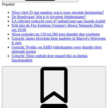
Populair
Xbox viert 25 jaar gaming: wat is jouw mooiste herinnering?
De Rondvraag: Wat is je favoriete fightinggame?
EA officieel verkocht voor 47 miljard euro aan Saoedi-Arabië
Kijk hier de Fire Emblem: Fortune's Weave Nintendo Direct
om 16:00
Xbox-consoles nu 150 tot 200 euro duurder dan voorheen
Gerucht: James Howletts blote kadetjes in Marvel's Wolverine
te zien
Gerucht: Nvidia- en AMD-videokaarten weer duurder door
stijgende kosten
Gerucht: Xbox onthult deze maand disc-to-digital-
functionaliteit