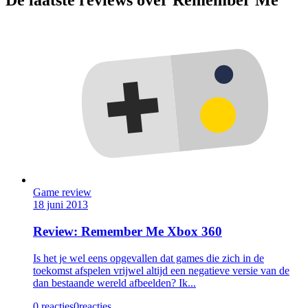
De laatste reviews over Remember Me
Game review
18 juni 2013
Review: Remember Me Xbox 360
Is het je wel eens opgevallen dat games die zich in de
toekomst afspelen vrijwel altijd een negatieve versie van de
dan bestaande wereld afbeelden? Ik...
0 reacties
0
reacties