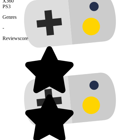
X360
PS3
Genres
-
Reviewscore