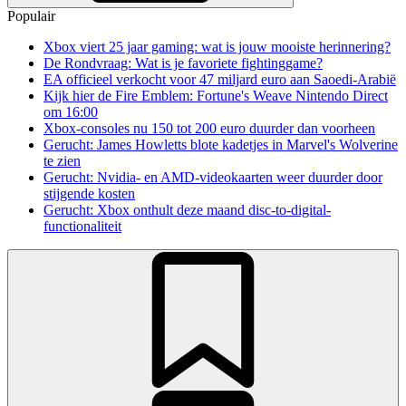
Populair
Xbox viert 25 jaar gaming: wat is jouw mooiste herinnering?
De Rondvraag: Wat is je favoriete fightinggame?
EA officieel verkocht voor 47 miljard euro aan Saoedi-Arabië
Kijk hier de Fire Emblem: Fortune's Weave Nintendo Direct
om 16:00
Xbox-consoles nu 150 tot 200 euro duurder dan voorheen
Gerucht: James Howletts blote kadetjes in Marvel's Wolverine
te zien
Gerucht: Nvidia- en AMD-videokaarten weer duurder door
stijgende kosten
Gerucht: Xbox onthult deze maand disc-to-digital-
functionaliteit