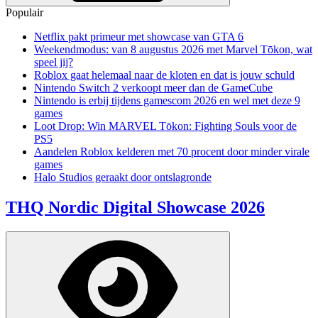
Populair
Netflix pakt primeur met showcase van GTA 6
Weekendmodus: van 8 augustus 2026 met Marvel Tōkon, wat
speel jij?
Roblox gaat helemaal naar de kloten en dat is jouw schuld
Nintendo Switch 2 verkoopt meer dan de GameCube
Nintendo is erbij tijdens gamescom 2026 en wel met deze 9
games
Loot Drop: Win MARVEL Tōkon: Fighting Souls voor de
PS5
Aandelen Roblox kelderen met 70 procent door minder virale
games
Halo Studios geraakt door ontslagronde
THQ Nordic Digital Showcase 2026