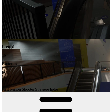
-
Uitgever
Team17
Multiplayer
Ja
Leeftijd
16+
Platforms
PC
Genres
First-Person Shooter
Strategie
Indie