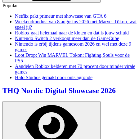
Populair
Netflix pakt primeur met showcase van GTA 6
Weekendmodus: van 8 augustus 2026 met Marvel Tōkon, wat
speel jij?
Roblox gaat helemaal naar de kloten en dat is jouw schuld
Nintendo Switch 2 verkoopt meer dan de GameCube
Nintendo is erbij tijdens gamescom 2026 en wel met deze 9
games
Loot Drop: Win MARVEL Tōkon: Fighting Souls voor de
PS5
Aandelen Roblox kelderen met 70 procent door minder virale
games
Halo Studios geraakt door ontslagronde
THQ Nordic Digital Showcase 2026