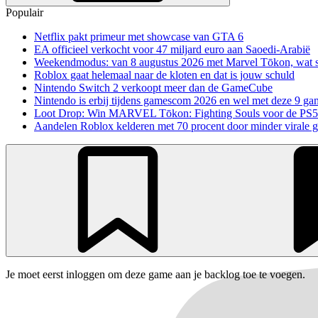
Populair
Netflix pakt primeur met showcase van GTA 6
EA officieel verkocht voor 47 miljard euro aan Saoedi-Arabië
Weekendmodus: van 8 augustus 2026 met Marvel Tōkon, wat sp
Roblox gaat helemaal naar de kloten en dat is jouw schuld
Nintendo Switch 2 verkoopt meer dan de GameCube
Nintendo is erbij tijdens gamescom 2026 en wel met deze 9 ga
Loot Drop: Win MARVEL Tōkon: Fighting Souls voor de PS5
Aandelen Roblox kelderen met 70 procent door minder virale 
Je moet eerst inloggen om deze game aan je backlog toe te voegen.