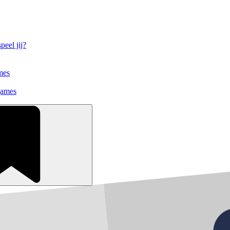
eel jij?
mes
games