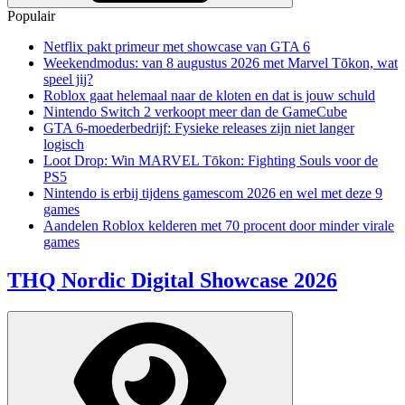
Populair
Netflix pakt primeur met showcase van GTA 6
Weekendmodus: van 8 augustus 2026 met Marvel Tōkon, wat
speel jij?
Roblox gaat helemaal naar de kloten en dat is jouw schuld
Nintendo Switch 2 verkoopt meer dan de GameCube
GTA 6-moederbedrijf: Fysieke releases zijn niet langer
logisch
Loot Drop: Win MARVEL Tōkon: Fighting Souls voor de
PS5
Nintendo is erbij tijdens gamescom 2026 en wel met deze 9
games
Aandelen Roblox kelderen met 70 procent door minder virale
games
THQ Nordic Digital Showcase 2026