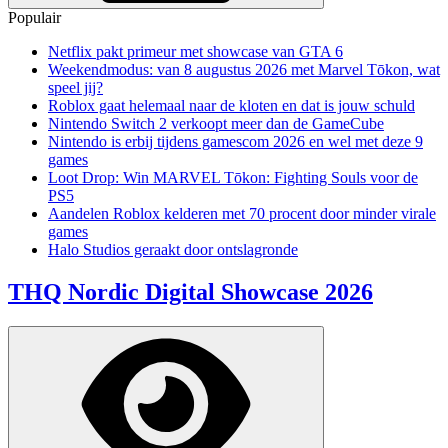
Populair
Netflix pakt primeur met showcase van GTA 6
Weekendmodus: van 8 augustus 2026 met Marvel Tōkon, wat
speel jij?
Roblox gaat helemaal naar de kloten en dat is jouw schuld
Nintendo Switch 2 verkoopt meer dan de GameCube
Nintendo is erbij tijdens gamescom 2026 en wel met deze 9
games
Loot Drop: Win MARVEL Tōkon: Fighting Souls voor de
PS5
Aandelen Roblox kelderen met 70 procent door minder virale
games
Halo Studios geraakt door ontslagronde
THQ Nordic Digital Showcase 2026