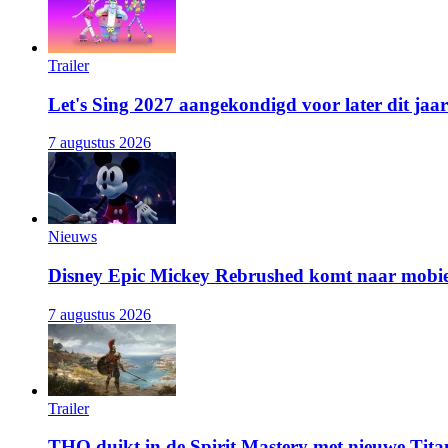
Trailer
Let's Sing 2027 aangekondigd voor later dit jaar
7 augustus 2026
Nieuws
Disney Epic Mickey Rebrushed komt naar mobie
7 augustus 2026
Trailer
THQ duikt in de Spirit Mastery met nieuwe Titan