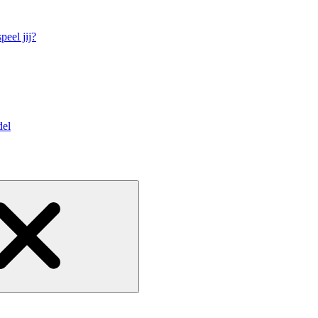
eel jij?
del