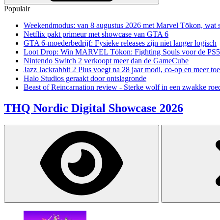
Populair
Weekendmodus: van 8 augustus 2026 met Marvel Tōkon, wat sp
Netflix pakt primeur met showcase van GTA 6
GTA 6-moederbedrijf: Fysieke releases zijn niet langer logisch
Loot Drop: Win MARVEL Tōkon: Fighting Souls voor de PS5
Nintendo Switch 2 verkoopt meer dan de GameCube
Jazz Jackrabbit 2 Plus voegt na 28 jaar modi, co-op en meer toe
Halo Studios geraakt door ontslagronde
Beast of Reincarnation review - Sterke wolf in een zwakke roe
THQ Nordic Digital Showcase 2026