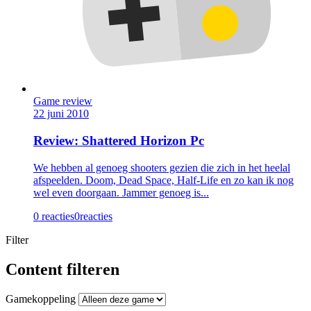
Game review
22 juni 2010
Review: Shattered Horizon Pc
We hebben al genoeg shooters gezien die zich in het heelal
afspeelden. Doom, Dead Space, Half-Life en zo kan ik nog
wel even doorgaan. Jammer genoeg is...
0 reacties
0
reacties
Filter
Content filteren
Gamekoppeling