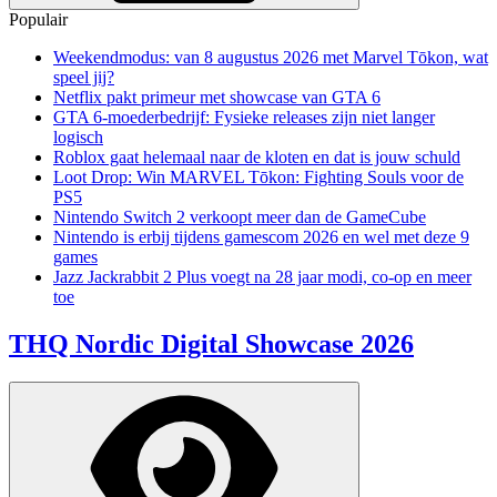
Populair
Weekendmodus: van 8 augustus 2026 met Marvel Tōkon, wat
speel jij?
Netflix pakt primeur met showcase van GTA 6
GTA 6-moederbedrijf: Fysieke releases zijn niet langer
logisch
Roblox gaat helemaal naar de kloten en dat is jouw schuld
Loot Drop: Win MARVEL Tōkon: Fighting Souls voor de
PS5
Nintendo Switch 2 verkoopt meer dan de GameCube
Nintendo is erbij tijdens gamescom 2026 en wel met deze 9
games
Jazz Jackrabbit 2 Plus voegt na 28 jaar modi, co-op en meer
toe
THQ Nordic Digital Showcase 2026