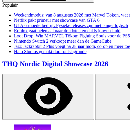
Populair
Weekendmodus: van 8 augustus 2026 met Marvel Tōkon, wat sp
Netflix pakt primeur met showcase van GTA 6
GTA 6-moederbedrijf: Fysieke releases zijn niet langer logisch
Roblox gaat helemaal naar de kloten en dat is jouw schuld
Loot Drop: Win MARVEL Tōkon: Fighting Souls voor de PS5
Nintendo Switch 2 verkoopt meer dan de GameCube
Jazz Jackrabbit 2 Plus voegt na 28 jaar modi, co-op en meer toe
Halo Studios geraakt door ontslagronde
THQ Nordic Digital Showcase 2026