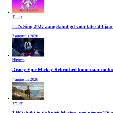
Trailer
Let's Sing 2027 aangekondigd voor later dit jaar
7 augustus 2026
Nieuws
Disney Epic Mickey Rebrushed komt naar mobie
7 augustus 2026
Trailer
THQ duikt in de Spirit Mastery met nieuwe Titan