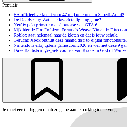
Populair
EA officieel verkocht voor 47 miljard euro aan Saoedi-Arabië
De Rondvraag: Wat is je favoriete fightinggame?
Netflix pakt primeur met showcase van GTA 6
Kijk hier de Fire Emblem: Fortune's Weave Nintendo Direct o
Roblox gaat helemaal naar de kloten en dat is jouw schuld
Gerucht: Xbox onthult deze maand disc-to-digital-functionalitei
Nintendo is erbij tijdens gamescom 2026 en wel met deze 9 ga
Dave Bautista in gesprek voor rol van Kratos in God of War-se
Je moet eerst inloggen om deze game aan je backlog toe te voegen.