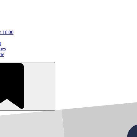
m 16:00
t
mes
rie