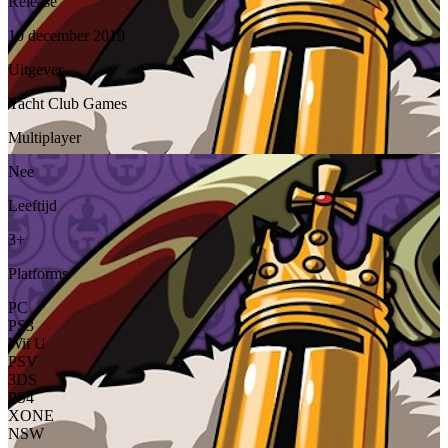
Release
10 december 2019
Uitgever
Yacht Club Games
Multiplayer
Nee
Leeftijd
3+
Platforms
PC
PS3
Wii U
PSV
3DS
PS4
XONE
NSW