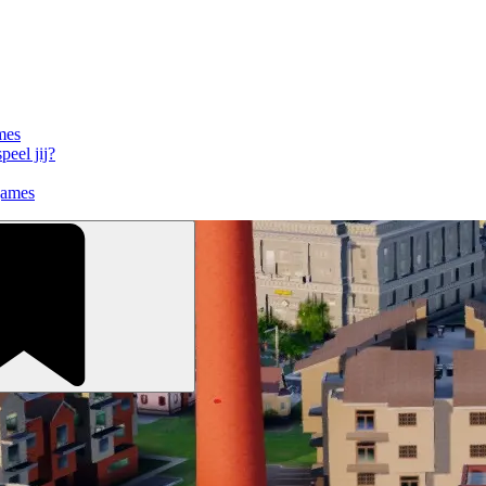
mes
eel jij?
games