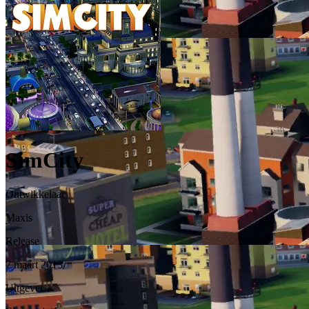
SimCity
Ontwikkelaar
Maxis
Release
7 maart 2013
Uitgever