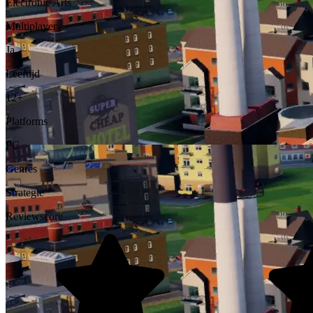
Electronic Arts
Multiplayer
Ja
Leeftijd
12+
Platforms
PC
Genres
Strategie
Reviewscore