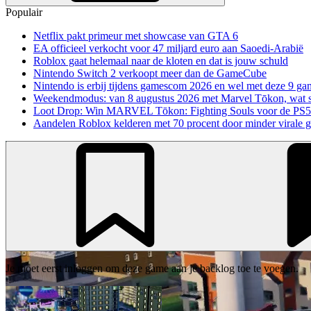
Populair
Netflix pakt primeur met showcase van GTA 6
EA officieel verkocht voor 47 miljard euro aan Saoedi-Arabië
Roblox gaat helemaal naar de kloten en dat is jouw schuld
Nintendo Switch 2 verkoopt meer dan de GameCube
Nintendo is erbij tijdens gamescom 2026 en wel met deze 9 ga
Weekendmodus: van 8 augustus 2026 met Marvel Tōkon, wat sp
Loot Drop: Win MARVEL Tōkon: Fighting Souls voor de PS5
Aandelen Roblox kelderen met 70 procent door minder virale 
Je moet eerst inloggen om deze game aan je backlog toe te voegen.