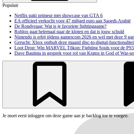
Populair
Netflix pakt primeur met showcase van GTA 6
EA officieel verkocht voor 47 miljard euro aan Saoedi-Arabië
De Rondvraag: Wat is je favoriete fightinggame?
Roblox gaat helemaal naar de kloten en dat is jouw schuld
Nintendo is erbij tijdens gamescom 2026 en wel met deze 9 ga
Gerucht: Xbox onthult deze maand disc-to-digital-functionalitei
Loot Drop: Win MARVEL Tōkon: Fighting Souls voor de PS5
Dave Bautista in gesprek voor rol van Kratos in God of War-se
Je moet eerst inloggen om deze game aan je backlog toe te voegen.