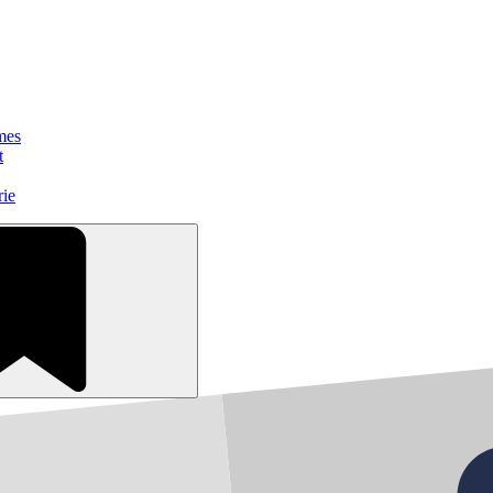
mes
t
rie