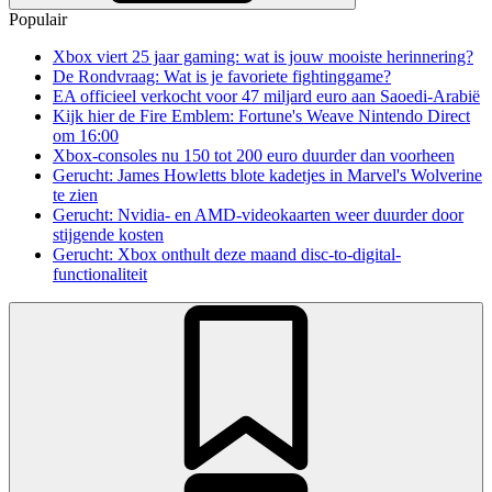
Populair
Xbox viert 25 jaar gaming: wat is jouw mooiste herinnering?
De Rondvraag: Wat is je favoriete fightinggame?
EA officieel verkocht voor 47 miljard euro aan Saoedi-Arabië
Kijk hier de Fire Emblem: Fortune's Weave Nintendo Direct
om 16:00
Xbox-consoles nu 150 tot 200 euro duurder dan voorheen
Gerucht: James Howletts blote kadetjes in Marvel's Wolverine
te zien
Gerucht: Nvidia- en AMD-videokaarten weer duurder door
stijgende kosten
Gerucht: Xbox onthult deze maand disc-to-digital-
functionaliteit