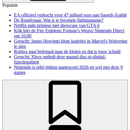
Populair
EA officieel verkocht voor 47 miljard euro aan Saoedi-Arabië
De Rondvraag: Wat is je favoriete fightinggame?
Netflix pakt primeur met showcase van GTA 6
Kijk hier de Fire Emblem: Fortune's Weave Nintendo Direct
om 16:00
Gerucht: James Howletts blote kadetjes in Marvel's Wolverine
te zien
Roblox gaat helemaal naar de kloten en dat is jouw schuld
Gerucht: Xbox onthult deze maand disc-to-digital-
functionaliteit
Nintendo is erbij tijdens gamescom 2026 en wel met deze 9
games