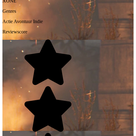
XONE
Genres
Actie
Avontuur
Indie
Reviewscore