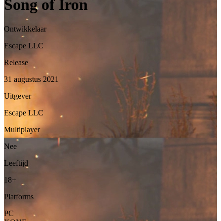
Song of Iron
Ontwikkelaar
Escape LLC
Release
31 augustus 2021
Uitgever
Escape LLC
Multiplayer
Nee
Leeftijd
18+
Platforms
PC