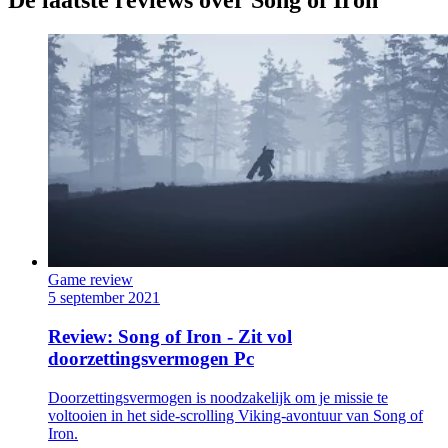
De laatste reviews over Song of Iron
Game review
5 september 2021
Review: Song of Iron - Zit vol
doorzettingsvermogen Pc
Doorzettingsvermogen is noodzakelijk om je missie te
voltooien in het side-scrolling Viking-avontuur van Song of
Iron.