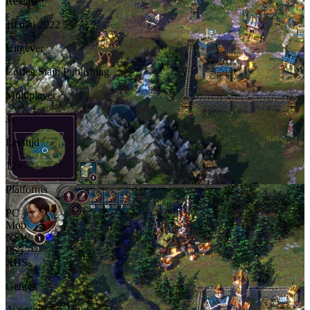
Release
10 mei 2022
Uitgever
Coffee Stain Publishing
Multiplayer
Ja
Leeftijd
12+
Platforms
PC
Mob
NSW
PS5
XBS
Genres
Avontuur
Strategie