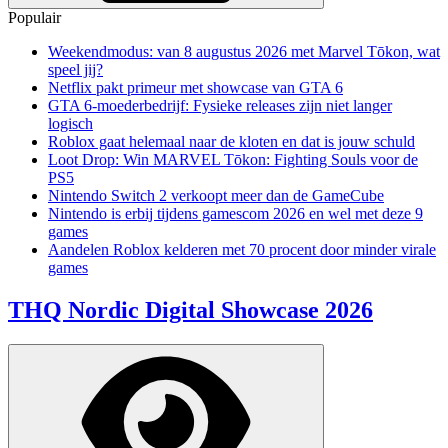
Populair
Weekendmodus: van 8 augustus 2026 met Marvel Tōkon, wat
speel jij?
Netflix pakt primeur met showcase van GTA 6
GTA 6-moederbedrijf: Fysieke releases zijn niet langer
logisch
Roblox gaat helemaal naar de kloten en dat is jouw schuld
Loot Drop: Win MARVEL Tōkon: Fighting Souls voor de
PS5
Nintendo Switch 2 verkoopt meer dan de GameCube
Nintendo is erbij tijdens gamescom 2026 en wel met deze 9
games
Aandelen Roblox kelderen met 70 procent door minder virale
games
THQ Nordic Digital Showcase 2026