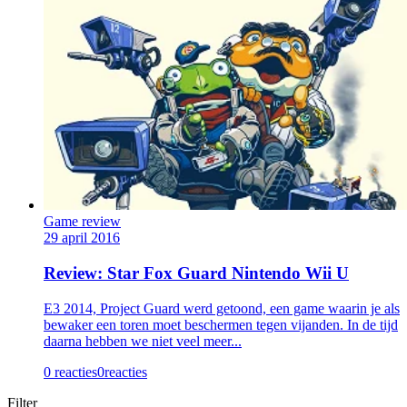
Game review
29 april 2016
Review: Star Fox Guard Nintendo Wii U
E3 2014, Project Guard werd getoond, een game waarin je als
bewaker een toren moet beschermen tegen vijanden. In de tijd
daarna hebben we niet veel meer...
0 reacties
0
reacties
Filter