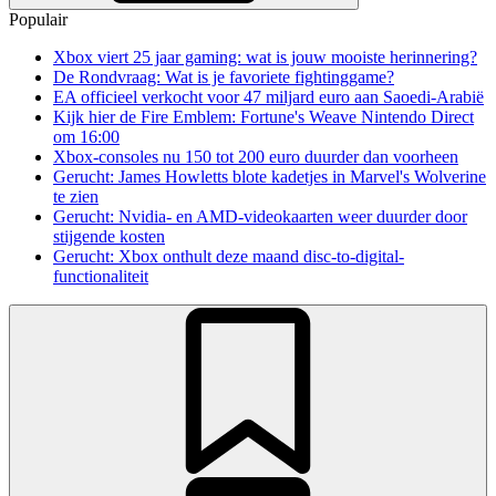
Populair
Xbox viert 25 jaar gaming: wat is jouw mooiste herinnering?
De Rondvraag: Wat is je favoriete fightinggame?
EA officieel verkocht voor 47 miljard euro aan Saoedi-Arabië
Kijk hier de Fire Emblem: Fortune's Weave Nintendo Direct
om 16:00
Xbox-consoles nu 150 tot 200 euro duurder dan voorheen
Gerucht: James Howletts blote kadetjes in Marvel's Wolverine
te zien
Gerucht: Nvidia- en AMD-videokaarten weer duurder door
stijgende kosten
Gerucht: Xbox onthult deze maand disc-to-digital-
functionaliteit