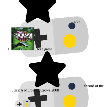
3/5)
Deze game
Sword of the
Stars: A Murder of Crows
2008