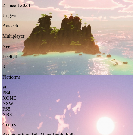
21 maart 2023
Uitgever
Awaceb
Multiplayer
Nee
Leeftijd
3+
Platforms
PC
PS4
XONE
NSW
PS5
XBS
Genres
Avontuur
Simulatie
Open-World
Indie