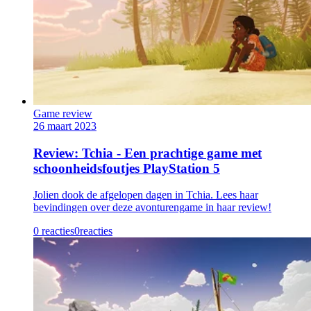
Game review
26 maart 2023
Review: Tchia - Een prachtige game met
schoonheidsfoutjes PlayStation 5
Jolien dook de afgelopen dagen in Tchia. Lees haar
bevindingen over deze avonturengame in haar review!
0 reacties
0
reacties