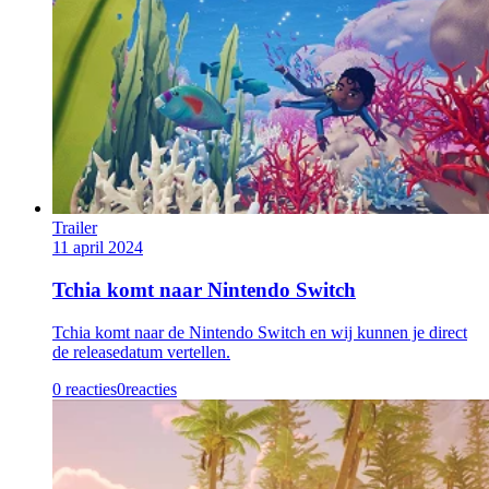
Trailer
11 april 2024
Tchia komt naar Nintendo Switch
Tchia komt naar de Nintendo Switch en wij kunnen je direct
de releasedatum vertellen.
0 reacties
0
reacties