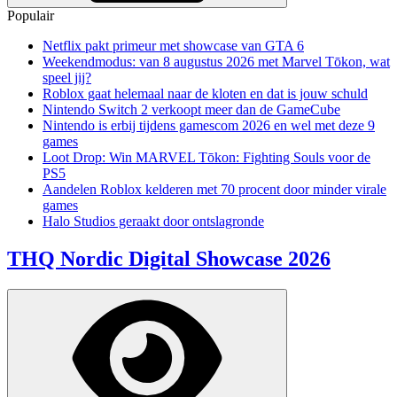
Populair
Netflix pakt primeur met showcase van GTA 6
Weekendmodus: van 8 augustus 2026 met Marvel Tōkon, wat
speel jij?
Roblox gaat helemaal naar de kloten en dat is jouw schuld
Nintendo Switch 2 verkoopt meer dan de GameCube
Nintendo is erbij tijdens gamescom 2026 en wel met deze 9
games
Loot Drop: Win MARVEL Tōkon: Fighting Souls voor de
PS5
Aandelen Roblox kelderen met 70 procent door minder virale
games
Halo Studios geraakt door ontslagronde
THQ Nordic Digital Showcase 2026