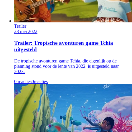
Trailer
23 mei 2022
Trailer: Tropische avonturen game Tchia
uitgesteld
De tropische avonturen game Tchia, die eigenlijk op de
planning stond voor de lente van 2022, is uitgesteld naar
2023.
0 reacties
0
reacties