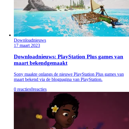
Downloadnieuws
17 maart 2023
Downloadnieuws: PlayStation Plus games van
maart bekendgemaakt
Sony maakte onlangs de nieuwe PlayStation Plus games van
maart bekend via de blogpagina van PlayStation.
0 reacties
0
reacties