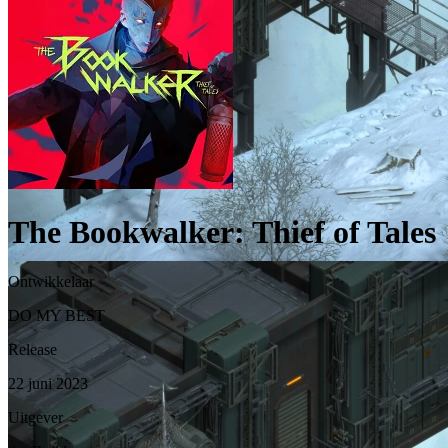
The Bookwalker: Thief of Tales
Ontwikkelaar
DO MY BEST
Release
22 juni 2023
Uitgever