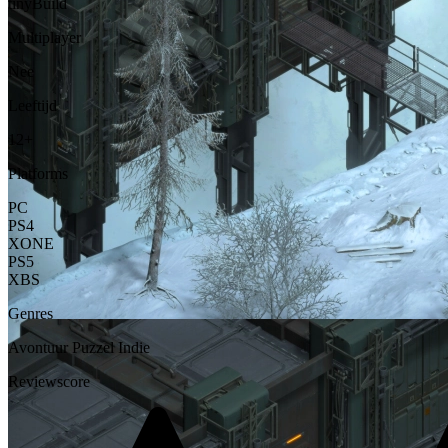
tinyBuild
Multiplayer
Nee
Leeftijd
12+
Platforms
PC
PS4
XONE
PS5
XBS
Genres
Avontuur
Puzzel
Indie
Reviewscore