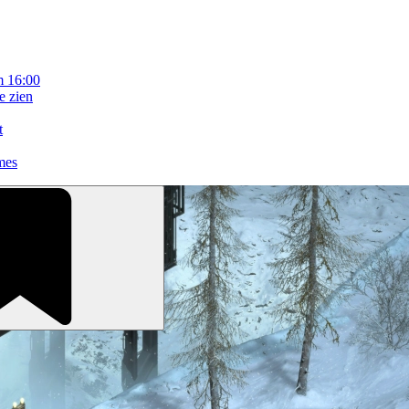
m 16:00
e zien
t
mes