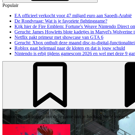
Populair
EA officieel verkocht voor 47 miljard euro aan Saoedi-Arabië
De Rondvraag: Wat is je favoriete fightinggame?
Kijk hier de Fire Emblem: Fortune's Weave Nintendo Direct o
Gerucht: James Howletts blote kadetjes in Marvel's Wolverine t
Netflix pakt primeur met showcase van GTA 6
Gerucht: Xbox onthult deze maand disc-to-digital-functionalitei
Roblox gaat helemaal naar de kloten en dat is jouw schuld
Nintendo is erbij tijdens gamescom 2026 en wel met deze 9 ga
Je moet eerst inloggen om deze game aan je backlog toe te voegen.