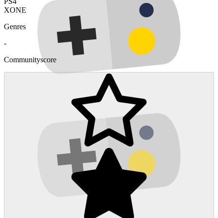
PS4
XONE
Genres
-
Communityscore