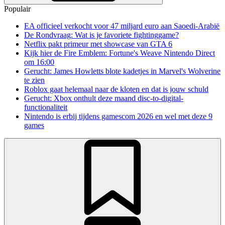
Populair
EA officieel verkocht voor 47 miljard euro aan Saoedi-Arabië
De Rondvraag: Wat is je favoriete fightinggame?
Netflix pakt primeur met showcase van GTA 6
Kijk hier de Fire Emblem: Fortune's Weave Nintendo Direct
om 16:00
Gerucht: James Howletts blote kadetjes in Marvel's Wolverine
te zien
Roblox gaat helemaal naar de kloten en dat is jouw schuld
Gerucht: Xbox onthult deze maand disc-to-digital-
functionaliteit
Nintendo is erbij tijdens gamescom 2026 en wel met deze 9
games