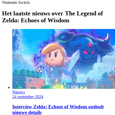
Nintendo Switch.
Het laatste nieuws over The Legend of
Zelda: Echoes of Wisdom
Nieuws
24 september 2024
Interview Zelda: Echoes of Wisdom onthult
nieuwe details