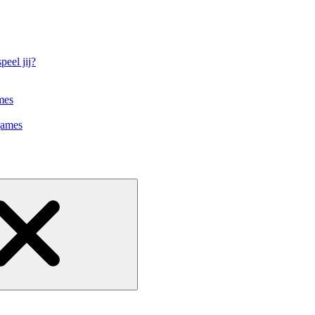
eel jij?
mes
games