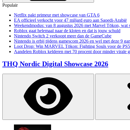
Populair
Netflix pakt primeur met showcase van GTA 6
EA officieel verkocht voor 47 miljard euro aan Saoedi-Arabië
Weekendmodus: van 8 augustus 2026 met Marvel Tōkon, wat sp
Roblox gaat helemaal naar de kloten en dat is jouw schuld
Nintendo Switch 2 verkoopt meer dan de GameCube
Nintendo is erbij tijdens gamescom 2026 en wel met deze 9 ga
Loot Drop: Win MARVEL Tōkon: Fighting Souls voor de PS5
Aandelen Roblox kelderen met 70 procent door minder virale 
THQ Nordic Digital Showcase 2026