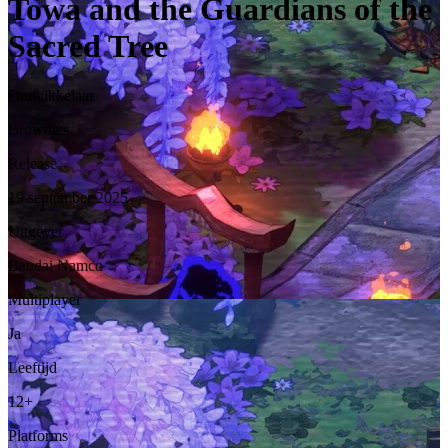
Towa and the Guardians of the
Sacred Tree
Ontwikkelaar
Brownies
Release
19 september 2025
Uitgever
Bandai Namco
Multiplayer
Ja
Leeftijd
12+
Platforms