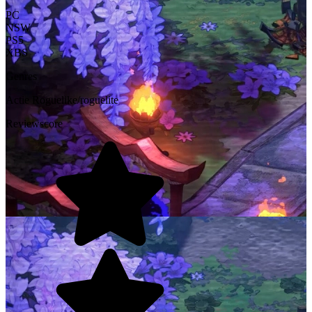
PC
NSW
PS5
XBS
Genres
Actie
Roguelike/roguelite
Reviewscore