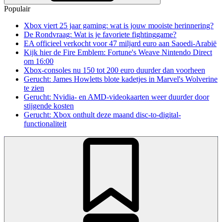
Populair
Xbox viert 25 jaar gaming: wat is jouw mooiste herinnering?
De Rondvraag: Wat is je favoriete fightinggame?
EA officieel verkocht voor 47 miljard euro aan Saoedi-Arabië
Kijk hier de Fire Emblem: Fortune's Weave Nintendo Direct
om 16:00
Xbox-consoles nu 150 tot 200 euro duurder dan voorheen
Gerucht: James Howletts blote kadetjes in Marvel's Wolverine
te zien
Gerucht: Nvidia- en AMD-videokaarten weer duurder door
stijgende kosten
Gerucht: Xbox onthult deze maand disc-to-digital-
functionaliteit