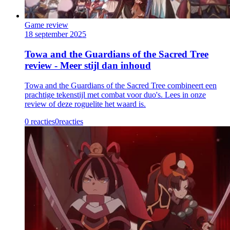
Game review
18 september 2025
Towa and the Guardians of the Sacred Tree
review - Meer stijl dan inhoud
Towa and the Guardians of the Sacred Tree combineert een
prachtige tekenstijl met combat voor duo's. Lees in onze
review of deze roguelite het waard is.
0 reacties
0
reacties