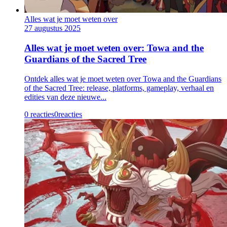
Alles wat je moet weten over
27 augustus 2025
Alles wat je moet weten over: Towa and the
Guardians of the Sacred Tree
Ontdek alles wat je moet weten over Towa and the Guardians
of the Sacred Tree: release, platforms, gameplay, verhaal en
edities van deze nieuwe...
0 reacties
0
reacties