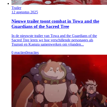
Trailer
12 augustus 2025
Nieuwe trailer toont combat in Towa and the
Guardians of the Sacred Tree
In de nieuwste trailer van Towa and the Guardians of the
Sacred Tree leren we hoe verschillende personages als
Tsurugi en Kagura samenwerken om vijanden...
0 reacties
0
reacties