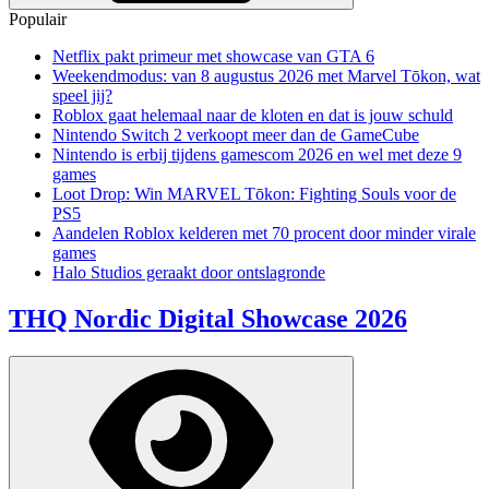
Populair
Netflix pakt primeur met showcase van GTA 6
Weekendmodus: van 8 augustus 2026 met Marvel Tōkon, wat
speel jij?
Roblox gaat helemaal naar de kloten en dat is jouw schuld
Nintendo Switch 2 verkoopt meer dan de GameCube
Nintendo is erbij tijdens gamescom 2026 en wel met deze 9
games
Loot Drop: Win MARVEL Tōkon: Fighting Souls voor de
PS5
Aandelen Roblox kelderen met 70 procent door minder virale
games
Halo Studios geraakt door ontslagronde
THQ Nordic Digital Showcase 2026