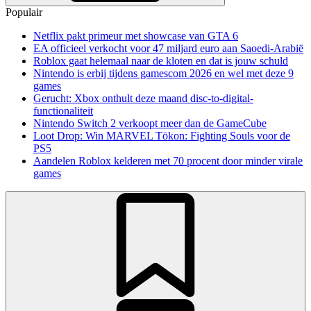
Populair
Netflix pakt primeur met showcase van GTA 6
EA officieel verkocht voor 47 miljard euro aan Saoedi-Arabië
Roblox gaat helemaal naar de kloten en dat is jouw schuld
Nintendo is erbij tijdens gamescom 2026 en wel met deze 9
games
Gerucht: Xbox onthult deze maand disc-to-digital-
functionaliteit
Nintendo Switch 2 verkoopt meer dan de GameCube
Loot Drop: Win MARVEL Tōkon: Fighting Souls voor de
PS5
Aandelen Roblox kelderen met 70 procent door minder virale
games