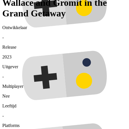
Wallace and Gromit in the
Grand Getaway
Ontwikkelaar
-
Release
2023
Uitgever
-
Multiplayer
Nee
Leeftijd
-
Platforms