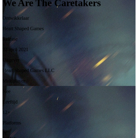
We Are The Caretakers
Ontwikkelaar
Heart Shaped Games
Release
22 april 2021
Uitgever
Heart Shaped Games LLC
Multiplayer
Nee
Leeftijd
12+
Platforms
PC