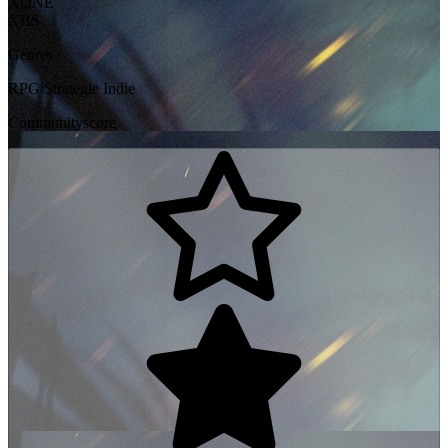
XONE
XBS
Genres
RPG
Strategie
Indie
Communityscore