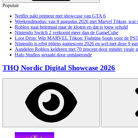
Populair
Netflix pakt primeur met showcase van GTA 6
Weekendmodus: van 8 augustus 2026 met Marvel Tōkon, wat sp
Roblox gaat helemaal naar de kloten en dat is jouw schuld
Nintendo Switch 2 verkoopt meer dan de GameCube
Loot Drop: Win MARVEL Tōkon: Fighting Souls voor de PS5
Nintendo is erbij tijdens gamescom 2026 en wel met deze 9 ga
Aandelen Roblox kelderen met 70 procent door minder virale 
Halo Studios geraakt door ontslagronde
THQ Nordic Digital Showcase 2026