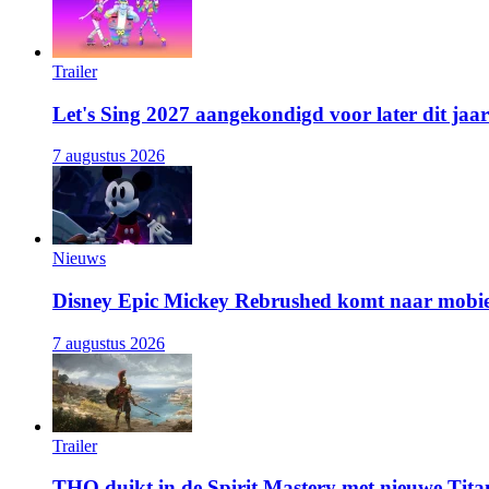
Trailer
Let's Sing 2027 aangekondigd voor later dit jaar
7 augustus 2026
Nieuws
Disney Epic Mickey Rebrushed komt naar mobie
7 augustus 2026
Trailer
THQ duikt in de Spirit Mastery met nieuwe Titan