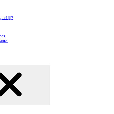
eel jij?
mes
games