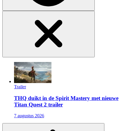
Trailer
THQ duikt in de Spirit Mastery met nieuwe
Titan Quest 2 trailer
7 augustus 2026