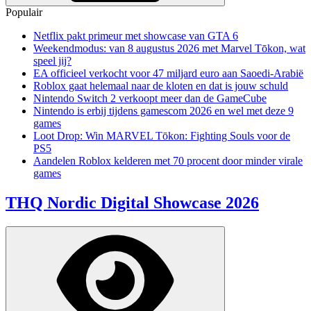
Populair
Netflix pakt primeur met showcase van GTA 6
Weekendmodus: van 8 augustus 2026 met Marvel Tōkon, wat
speel jij?
EA officieel verkocht voor 47 miljard euro aan Saoedi-Arabië
Roblox gaat helemaal naar de kloten en dat is jouw schuld
Nintendo Switch 2 verkoopt meer dan de GameCube
Nintendo is erbij tijdens gamescom 2026 en wel met deze 9
games
Loot Drop: Win MARVEL Tōkon: Fighting Souls voor de
PS5
Aandelen Roblox kelderen met 70 procent door minder virale
games
THQ Nordic Digital Showcase 2026