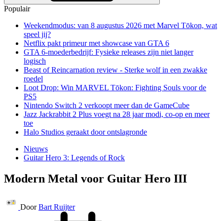
Populair
Weekendmodus: van 8 augustus 2026 met Marvel Tōkon, wat
speel jij?
Netflix pakt primeur met showcase van GTA 6
GTA 6-moederbedrijf: Fysieke releases zijn niet langer
logisch
Beast of Reincarnation review - Sterke wolf in een zwakke
roedel
Loot Drop: Win MARVEL Tōkon: Fighting Souls voor de
PS5
Nintendo Switch 2 verkoopt meer dan de GameCube
Jazz Jackrabbit 2 Plus voegt na 28 jaar modi, co-op en meer
toe
Halo Studios geraakt door ontslagronde
Nieuws
Guitar Hero 3: Legends of Rock
Modern Metal voor Guitar Hero III
Door
Bart Ruijter