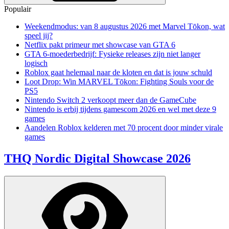
Populair
Weekendmodus: van 8 augustus 2026 met Marvel Tōkon, wat
speel jij?
Netflix pakt primeur met showcase van GTA 6
GTA 6-moederbedrijf: Fysieke releases zijn niet langer
logisch
Roblox gaat helemaal naar de kloten en dat is jouw schuld
Loot Drop: Win MARVEL Tōkon: Fighting Souls voor de
PS5
Nintendo Switch 2 verkoopt meer dan de GameCube
Nintendo is erbij tijdens gamescom 2026 en wel met deze 9
games
Aandelen Roblox kelderen met 70 procent door minder virale
games
THQ Nordic Digital Showcase 2026