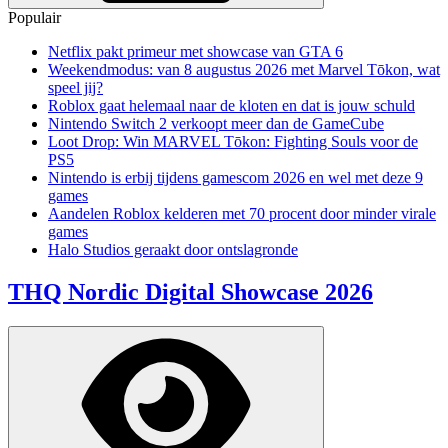
Populair
Netflix pakt primeur met showcase van GTA 6
Weekendmodus: van 8 augustus 2026 met Marvel Tōkon, wat
speel jij?
Roblox gaat helemaal naar de kloten en dat is jouw schuld
Nintendo Switch 2 verkoopt meer dan de GameCube
Loot Drop: Win MARVEL Tōkon: Fighting Souls voor de
PS5
Nintendo is erbij tijdens gamescom 2026 en wel met deze 9
games
Aandelen Roblox kelderen met 70 procent door minder virale
games
Halo Studios geraakt door ontslagronde
THQ Nordic Digital Showcase 2026