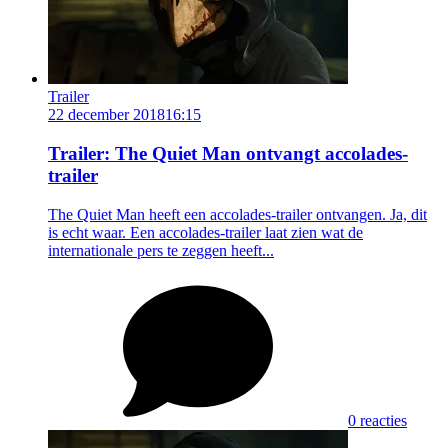
Trailer
22 december 2018
16:15
Trailer: The Quiet Man ontvangt accolades-
trailer
The Quiet Man heeft een accolades-trailer ontvangen. Ja, dit
is echt waar. Een accolades-trailer laat zien wat de
internationale pers te zeggen heeft...
0 reacties