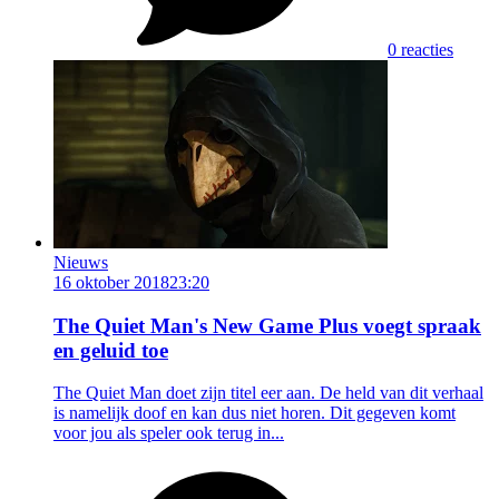
0 reacties
Nieuws
16 oktober 2018
23:20
The Quiet Man's New Game Plus voegt spraak
en geluid toe
The Quiet Man doet zijn titel eer aan. De held van dit verhaal
is namelijk doof en kan dus niet horen. Dit gegeven komt
voor jou als speler ook terug in...