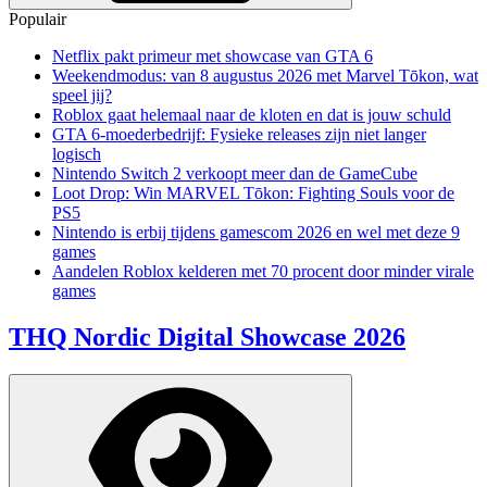
Populair
Netflix pakt primeur met showcase van GTA 6
Weekendmodus: van 8 augustus 2026 met Marvel Tōkon, wat
speel jij?
Roblox gaat helemaal naar de kloten en dat is jouw schuld
GTA 6-moederbedrijf: Fysieke releases zijn niet langer
logisch
Nintendo Switch 2 verkoopt meer dan de GameCube
Loot Drop: Win MARVEL Tōkon: Fighting Souls voor de
PS5
Nintendo is erbij tijdens gamescom 2026 en wel met deze 9
games
Aandelen Roblox kelderen met 70 procent door minder virale
games
THQ Nordic Digital Showcase 2026