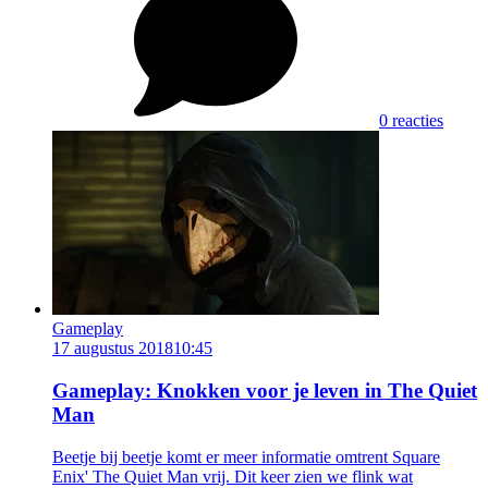
0 reacties
Gameplay
17 augustus 2018
10:45
Gameplay: Knokken voor je leven in The Quiet
Man
Beetje bij beetje komt er meer informatie omtrent Square
Enix' The Quiet Man vrij. Dit keer zien we flink wat