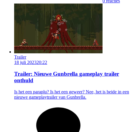
0 reacties
Trailer
18 juli 2023
20:22
Trailer: Nieuwe Gunbrella gameplay trailer
onthuld
Is het een paraplu? Is het een geweer? Nee, het is beide in een
nieuwe gameplaytrailer van Gunbrella.