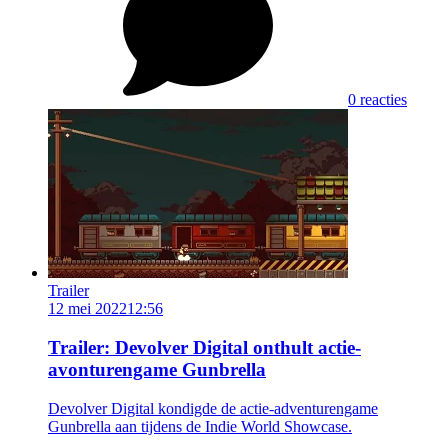
0 reacties
Trailer
12 mei 2022
12:56
Trailer: Devolver Digital onthult actie-
avonturengame Gunbrella
Devolver Digital kondigde de actie-adventurengame
Gunbrella aan tijdens de Indie World Showcase.