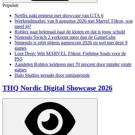
Populair
Netflix pakt primeur met showcase van GTA 6
Weekendmodus: van 8 augustus 2026 met Marvel Tōkon, wat
speel jij?
Roblox gaat helemaal naar de kloten en dat is jouw schuld
Nintendo Switch 2 verkoopt meer dan de GameCube
Nintendo is erbij tijdens gamescom 2026 en wel met deze 9
games
Loot Drop: Win MARVEL Tōkon: Fighting Souls voor de
PS5
Aandelen Roblox kelderen met 70 procent door minder virale
games
Halo Studios geraakt door ontslagronde
THQ Nordic Digital Showcase 2026