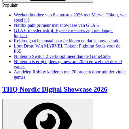
Populair
Weekendmodus: van 8 augustus 2026 met Marvel Tōkon, wat
speel jij?
Netflix pakt primeur met showcase van GTA 6
GTA 6-moederbedrijf: Fysieke releases zijn niet langer
logisch
Roblox gaat helemaal naar de kloten en dat is jouw schuld
Loot Drop: Win MARVEL Tōkon: Fighting Souls voor de
PS5
Nintendo Switch 2 verkoopt meer dan de GameCube
Nintendo is erbij tijdens gamescom 2026 en wel met deze 9
games
Aandelen Roblox kelderen met 70 procent door minder virale
games
THQ Nordic Digital Showcase 2026