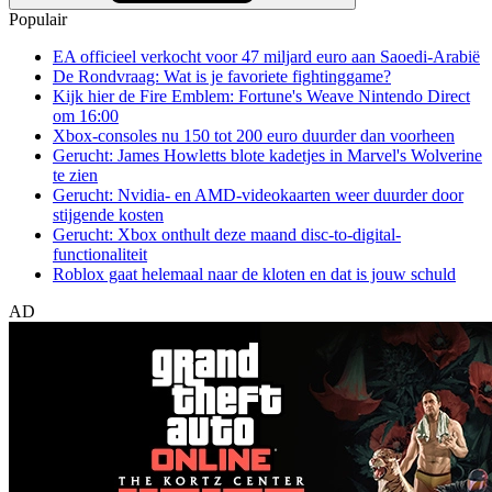
Populair
EA officieel verkocht voor 47 miljard euro aan Saoedi-Arabië
De Rondvraag: Wat is je favoriete fightinggame?
Kijk hier de Fire Emblem: Fortune's Weave Nintendo Direct
om 16:00
Xbox-consoles nu 150 tot 200 euro duurder dan voorheen
Gerucht: James Howletts blote kadetjes in Marvel's Wolverine
te zien
Gerucht: Nvidia- en AMD-videokaarten weer duurder door
stijgende kosten
Gerucht: Xbox onthult deze maand disc-to-digital-
functionaliteit
Roblox gaat helemaal naar de kloten en dat is jouw schuld
AD