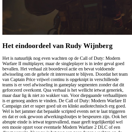
Het eindoordeel van Rudy Wijnberg
Het is natuurlijk nog even wachten op de Call of Duty: Modern
Warfare II multiplayer, maar de singleplayer is in ieder geval goed
bevallen. Het verhaal zit boordevol actie en bevat voldoende
afwisseling om de gehele rit interessant te blijven. Doordat het team
van Captain Price vrijwel continu is opgeknipt in verschillende
teams is er veel afwisseling in gameplay segmenten zonder dat dit
geforceerd overkomt. Qua verhaal is het wellicht ietwat generiek,
maar daar lig ik niet zo wakker van. Voor diepgaande verhaallijnen
is er genoeg anders te vinden. De Call of Duty: Modern Warfare II
Campaign ziet er super goed uit en klinkt audiotechnisch erg goed.
Wel is het jammer dat bepaalde scripted events net te laat triggeren
en dat er ook gewoon afwerkingsfoutjes te bespeuren zijn. Ook het
abrupte einde is ietwat tegenvallend, maar geeft tegelijkertijd wel
een mooie opzet voor eventuele Modern Warfare 2 DLC of een