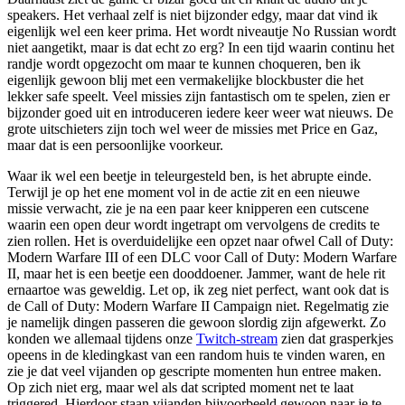
speakers. Het verhaal zelf is niet bijzonder edgy, maar dat vind ik
eigenlijk wel een keer prima. Het wordt niveautje No Russian wordt
niet aangetikt, maar is dat echt zo erg? In een tijd waarin continu het
randje wordt opgezocht om maar te kunnen choqueren, ben ik
eigenlijk gewoon blij met een vermakelijke blockbuster die het
lekker safe speelt. Veel missies zijn fantastisch om te spelen, zien er
bijzonder goed uit en introduceren iedere keer weer wat nieuws. De
grote uitschieters zijn toch wel weer de missies met Price en Gaz,
maar dat is een persoonlijke voorkeur.
Waar ik wel een beetje in teleurgesteld ben, is het abrupte einde.
Terwijl je op het ene moment vol in de actie zit en een nieuwe
missie verwacht, zie je na een paar keer knipperen een cutscene
waarin een open deur wordt ingetrapt om vervolgens de credits te
zien rollen. Het is overduidelijke een opzet naar ofwel Call of Duty:
Modern Warfare III of een DLC voor Call of Duty: Modern Warfare
II, maar het is een beetje een dooddoener. Jammer, want de hele rit
ernaartoe was geweldig. Let op, ik zeg niet perfect, want ook dat is
de Call of Duty: Modern Warfare II Campaign niet. Regelmatig zie
je namelijk dingen passeren die gewoon slordig zijn afgewerkt. Zo
konden we allemaal tijdens onze
Twitch-stream
zien dat grasperkjes
opeens in de kledingkast van een random huis te vinden waren, en
zie je dat veel vijanden op gescripte momenten hun entree maken.
Op zich niet erg, maar wel als dat scripted moment net te laat
triggered. Hierdoor staan vijanden bijvoorbeeld gewoon naar je te