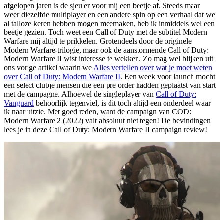
afgelopen jaren is de sjeu er voor mij een beetje af. Steeds maar
weer diezelfde multiplayer en een andere spin op een verhaal dat we
al talloze keren hebben mogen meemaken, heb ik inmiddels wel een
beetje gezien. Toch weet een Call of Duty met de subtitel Modern
Warfare mij altijd te prikkelen. Grotendeels door de originele
Modern Warfare-trilogie, maar ook de aanstormende Call of Duty:
Modern Warfare II wist interesse te wekken. Zo mag wel blijken uit
ons vorige artikel waarin we
Alles vertellen over wat je moet weten
over Call of Duty: Modern Warfare II
. Een week voor launch mocht
een select clubje mensen die een pre order hadden geplaatst van start
met de campagne. Alhoewel de singleplayer van
Call of Duty:
Vanguard
behoorlijk tegenviel, is dit toch altijd een onderdeel waar
ik naar uitzie. Met goed reden, want de campaign van COD:
Modern Warfare 2 (2022) valt absoluut niet tegen! De bevindingen
lees je in deze Call of Duty: Modern Warfare II campaign review!