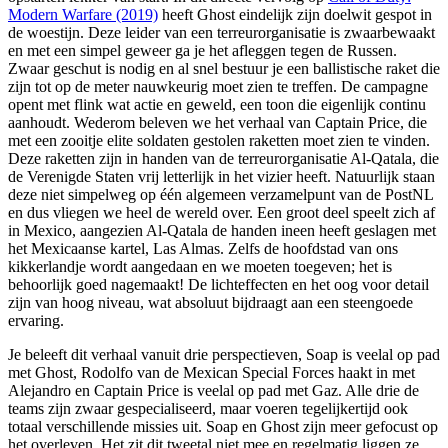
Modern Warfare (2019)
heeft Ghost eindelijk zijn doelwit gespot in
de woestijn. Deze leider van een terreurorganisatie is zwaarbewaakt
en met een simpel geweer ga je het afleggen tegen de Russen.
Zwaar geschut is nodig en al snel bestuur je een ballistische raket die
zijn tot op de meter nauwkeurig moet zien te treffen. De campagne
opent met flink wat actie en geweld, een toon die eigenlijk continu
aanhoudt. Wederom beleven we het verhaal van Captain Price, die
met een zooitje elite soldaten gestolen raketten moet zien te vinden.
Deze raketten zijn in handen van de terreurorganisatie Al-Qatala, die
de Verenigde Staten vrij letterlijk in het vizier heeft. Natuurlijk staan
deze niet simpelweg op één algemeen verzamelpunt van de PostNL
en dus vliegen we heel de wereld over. Een groot deel speelt zich af
in Mexico, aangezien Al-Qatala de handen ineen heeft geslagen met
het Mexicaanse kartel, Las Almas. Zelfs de hoofdstad van ons
kikkerlandje wordt aangedaan en we moeten toegeven; het is
behoorlijk goed nagemaakt! De lichteffecten en het oog voor detail
zijn van hoog niveau, wat absoluut bijdraagt aan een steengoede
ervaring.
Je beleeft dit verhaal vanuit drie perspectieven, Soap is veelal op pad
met Ghost, Rodolfo van de Mexican Special Forces haakt in met
Alejandro en Captain Price is veelal op pad met Gaz. Alle drie de
teams zijn zwaar gespecialiseerd, maar voeren tegelijkertijd ook
totaal verschillende missies uit. Soap en Ghost zijn meer gefocust op
het overleven. Het zit dit tweetal niet mee en regelmatig liggen ze