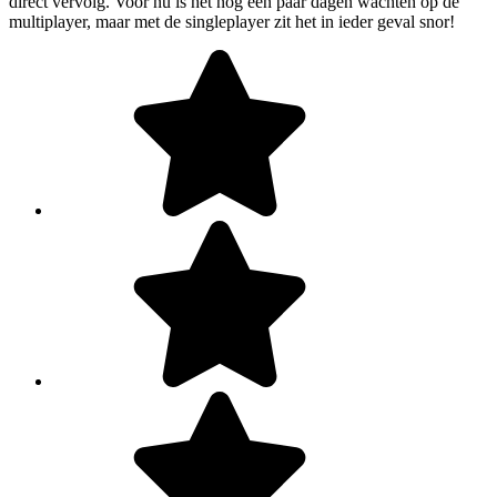
direct vervolg. Voor nu is het nog een paar dagen wachten op de
multiplayer, maar met de singleplayer zit het in ieder geval snor!