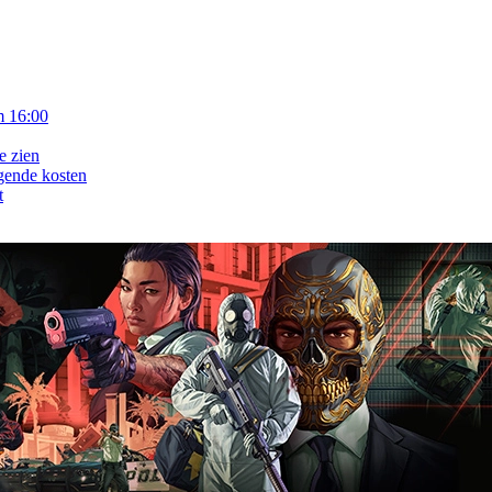
m 16:00
e zien
gende kosten
t