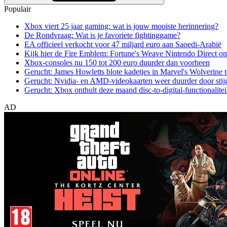
Populair
Xbox viert 25 jaar gaming: wat is jouw mooiste herinnering?
De Rondvraag: Wat is je favoriete fightinggame?
EA officieel verkocht voor 47 miljard euro aan Saoedi-Arabië
Kijk hier de Fire Emblem: Fortune's Weave Nintendo Direct o
Xbox-consoles nu 150 tot 200 euro duurder dan voorheen
Gerucht: James Howletts blote kadetjes in Marvel's Wolverine t
Gerucht: Nvidia- en AMD-videokaarten weer duurder door stij
Gerucht: Xbox onthult deze maand disc-to-digital-functionalitei
AD