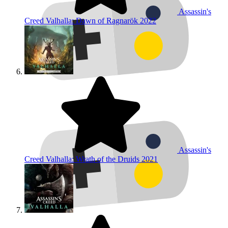
Assassin's
Creed Valhalla: Dawn of Ragnarök
2022
Assassin's
Creed Valhalla: Wrath of the Druids
2021