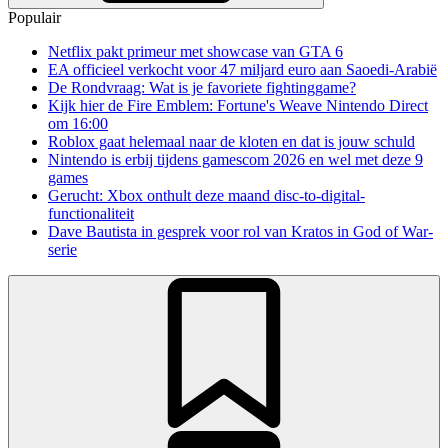
Populair
Netflix pakt primeur met showcase van GTA 6
EA officieel verkocht voor 47 miljard euro aan Saoedi-Arabië
De Rondvraag: Wat is je favoriete fightinggame?
Kijk hier de Fire Emblem: Fortune's Weave Nintendo Direct
om 16:00
Roblox gaat helemaal naar de kloten en dat is jouw schuld
Nintendo is erbij tijdens gamescom 2026 en wel met deze 9
games
Gerucht: Xbox onthult deze maand disc-to-digital-
functionaliteit
Dave Bautista in gesprek voor rol van Kratos in God of War-
serie