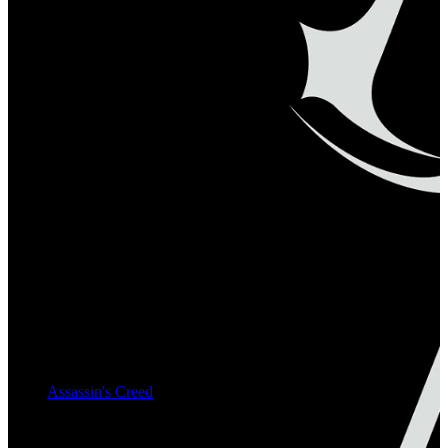
-
Uitgever
Ubisoft
Multiplayer
Nee
Leeftijd
-
Platforms
-
Genres
-
Serie:
Assassin's Creed
(22 / 38 gereviewd, gemiddeld