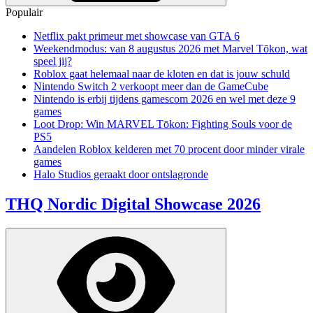
Populair
Netflix pakt primeur met showcase van GTA 6
Weekendmodus: van 8 augustus 2026 met Marvel Tōkon, wat
speel jij?
Roblox gaat helemaal naar de kloten en dat is jouw schuld
Nintendo Switch 2 verkoopt meer dan de GameCube
Nintendo is erbij tijdens gamescom 2026 en wel met deze 9
games
Loot Drop: Win MARVEL Tōkon: Fighting Souls voor de
PS5
Aandelen Roblox kelderen met 70 procent door minder virale
games
Halo Studios geraakt door ontslagronde
THQ Nordic Digital Showcase 2026