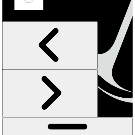
Deze game
Assassin's Creed Infinity
Onbekend