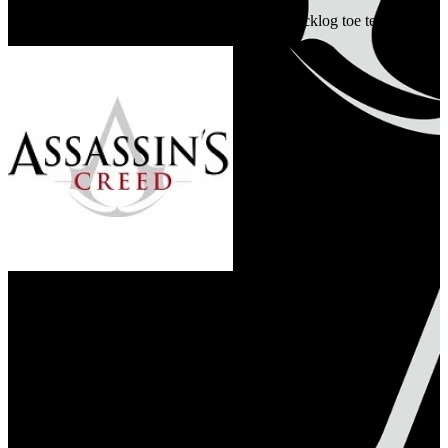
Je moet eerst inloggen om deze game aan je backlog toe te voegen.
Assassin's Creed Infinity
Ontwikkelaar
Ubisoft
Release