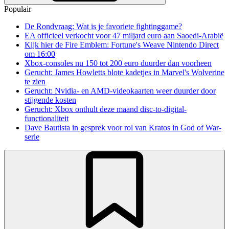
Populair
De Rondvraag: Wat is je favoriete fightinggame?
EA officieel verkocht voor 47 miljard euro aan Saoedi-Arabië
Kijk hier de Fire Emblem: Fortune's Weave Nintendo Direct
om 16:00
Xbox-consoles nu 150 tot 200 euro duurder dan voorheen
Gerucht: James Howletts blote kadetjes in Marvel's Wolverine
te zien
Gerucht: Nvidia- en AMD-videokaarten weer duurder door
stijgende kosten
Gerucht: Xbox onthult deze maand disc-to-digital-
functionaliteit
Dave Bautista in gesprek voor rol van Kratos in God of War-
serie