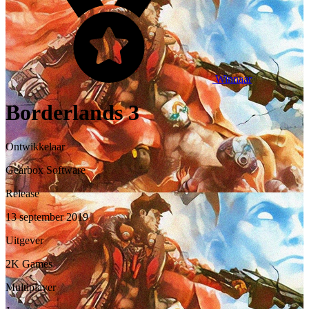
Winnaar
Borderlands 3
Ontwikkelaar
Gearbox Software
Release
13 september 2019
Uitgever
2K Games
Multiplayer