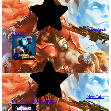
Borderlands
4
2025
New Tales
from the Borderlands
2022