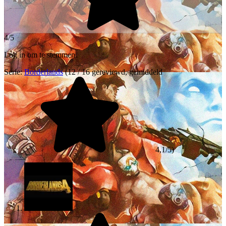
4/5
Log in om te stemmen.
Serie:
Borderlands
(12 / 16 gereviewd, gemiddeld
4,1/5)