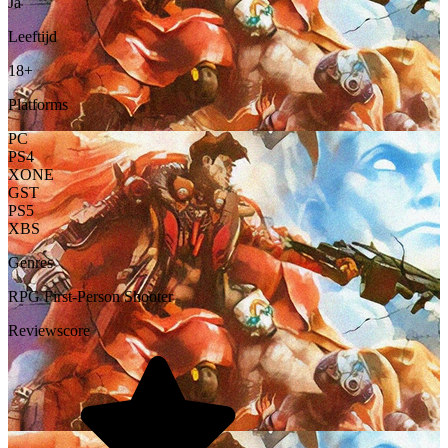
Ja
Leeftijd
18+
Platforms
PC
PS4
XONE
GST
PS5
XBS
Genres
RPG
First-Person Shooter
Reviewscore