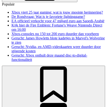
Populair
Xbox viert 25 jaar gaming: wat is jouw mooiste herinnering?
De Rondvraag: Wat is je favoriete fightinggame?
EA officieel verkocht voor 47 miljard euro aan Saoedi-Arabië
Kijk hier de Fire Emblem: Fortune's Weave Nintendo Direct
om 16:00
Xbox-consoles nu 150 tot 200 euro duurder dan voorheen
Gerucht: James Howletts blote kadetjes in Marvel's Wolverine
te zien
Gerucht: Nvidia- en AMD-videokaarten weer duurder door
stijgende kosten
Gerucht: Xbox onthult deze maand disc-to-digital-
functionaliteit