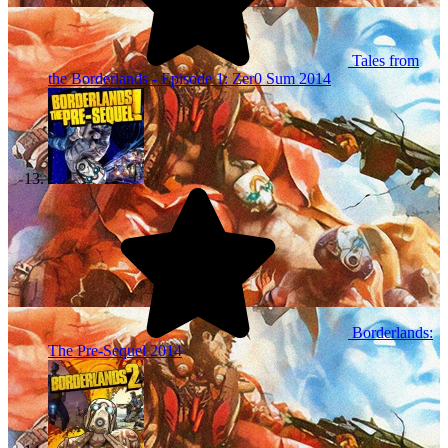
Tales from
the Borderlands - Episode 1: Zer0 Sum
2014
Borderlands:
The Pre-Sequel
2014