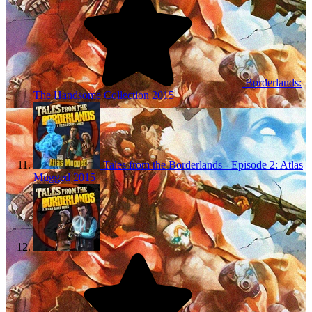
Borderlands:
The Handsome Collection
2015
Tales from the Borderlands - Episode 2: Atlas
Mugged
2015