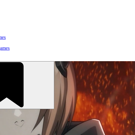
mes
games