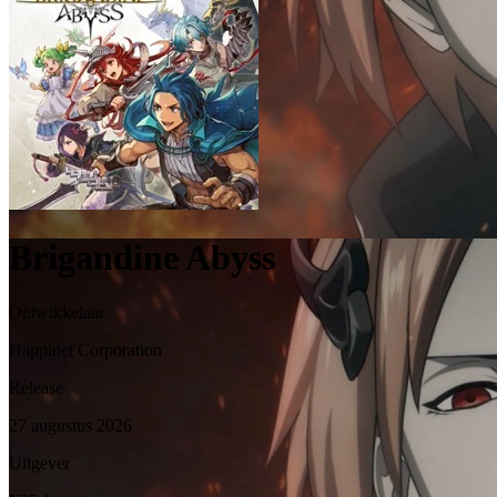
Brigandine Abyss
Ontwikkelaar
Happinet Corporation
Release
27 augustus 2026
Uitgever