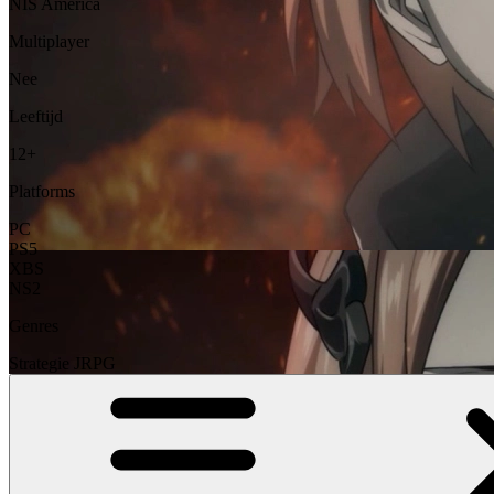
NIS America
Multiplayer
Nee
Leeftijd
12+
Platforms
PC
PS5
XBS
NS2
Genres
Strategie
JRPG