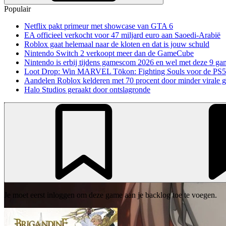
Populair
Netflix pakt primeur met showcase van GTA 6
EA officieel verkocht voor 47 miljard euro aan Saoedi-Arabië
Roblox gaat helemaal naar de kloten en dat is jouw schuld
Nintendo Switch 2 verkoopt meer dan de GameCube
Nintendo is erbij tijdens gamescom 2026 en wel met deze 9 ga
Loot Drop: Win MARVEL Tōkon: Fighting Souls voor de PS5
Aandelen Roblox kelderen met 70 procent door minder virale 
Halo Studios geraakt door ontslagronde
Je moet eerst inloggen om deze game aan je backlog toe te voegen.