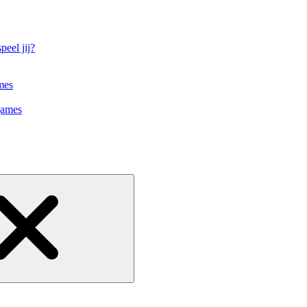
eel jij?
mes
games