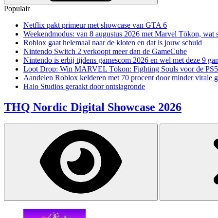
Populair
Netflix pakt primeur met showcase van GTA 6
Weekendmodus: van 8 augustus 2026 met Marvel Tōkon, wat sp
Roblox gaat helemaal naar de kloten en dat is jouw schuld
Nintendo Switch 2 verkoopt meer dan de GameCube
Nintendo is erbij tijdens gamescom 2026 en wel met deze 9 ga
Loot Drop: Win MARVEL Tōkon: Fighting Souls voor de PS5
Aandelen Roblox kelderen met 70 procent door minder virale 
Halo Studios geraakt door ontslagronde
THQ Nordic Digital Showcase 2026