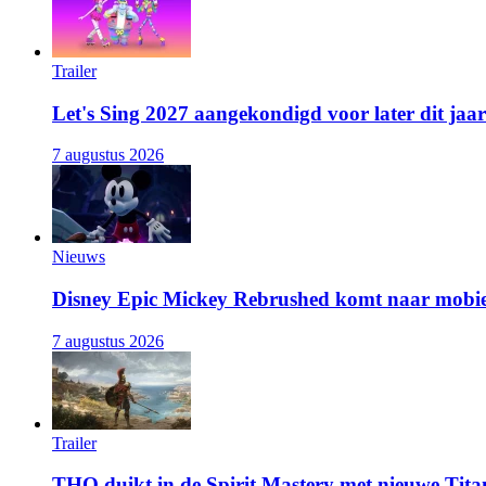
Trailer
Let's Sing 2027 aangekondigd voor later dit jaar
7 augustus 2026
Nieuws
Disney Epic Mickey Rebrushed komt naar mobie
7 augustus 2026
Trailer
THQ duikt in de Spirit Mastery met nieuwe Titan