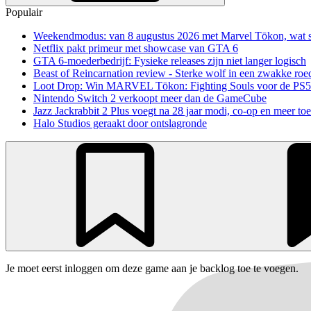
Populair
Weekendmodus: van 8 augustus 2026 met Marvel Tōkon, wat sp
Netflix pakt primeur met showcase van GTA 6
GTA 6-moederbedrijf: Fysieke releases zijn niet langer logisch
Beast of Reincarnation review - Sterke wolf in een zwakke roe
Loot Drop: Win MARVEL Tōkon: Fighting Souls voor de PS5
Nintendo Switch 2 verkoopt meer dan de GameCube
Jazz Jackrabbit 2 Plus voegt na 28 jaar modi, co-op en meer toe
Halo Studios geraakt door ontslagronde
Je moet eerst inloggen om deze game aan je backlog toe te voegen.