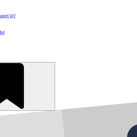
eel jij?
del