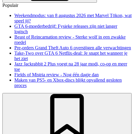
Populair
Weekendmodus: van 8 augustus 2026 met Marvel Tōkon, wat
speel jij?
GTA 6-moederbedrijf: Fysieke releases zijn niet langer
logisch
Beast of Reincarnation review - Sterke wolf in een zwakke
roedel
Pre-orders Grand Theft Auto 6 overstijgen alle verwachtingen
Take-Two over GTA 6 Netflix-deal: Je snapt het wanneer je
het ziet
Jazz Jackrabbit 2 Plus voegt na 28 jaar modi, co-op en meer
toe
Fields of Mistria review - Nog één dagje dan
Maken van PS5- en Xbox-discs blijkt opvallend gesloten
proces