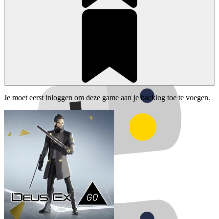
Je moet eerst inloggen om deze game aan je backlog toe te voegen.