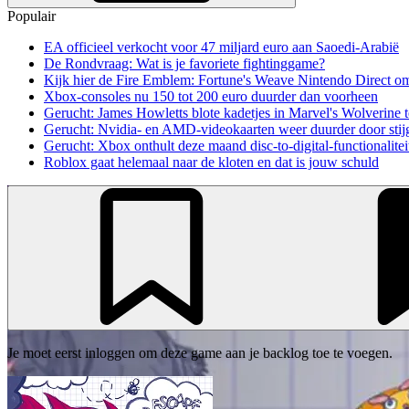
Populair
EA officieel verkocht voor 47 miljard euro aan Saoedi-Arabië
De Rondvraag: Wat is je favoriete fightinggame?
Kijk hier de Fire Emblem: Fortune's Weave Nintendo Direct o
Xbox-consoles nu 150 tot 200 euro duurder dan voorheen
Gerucht: James Howletts blote kadetjes in Marvel's Wolverine t
Gerucht: Nvidia- en AMD-videokaarten weer duurder door stij
Gerucht: Xbox onthult deze maand disc-to-digital-functionalitei
Roblox gaat helemaal naar de kloten en dat is jouw schuld
Je moet eerst inloggen om deze game aan je backlog toe te voegen.