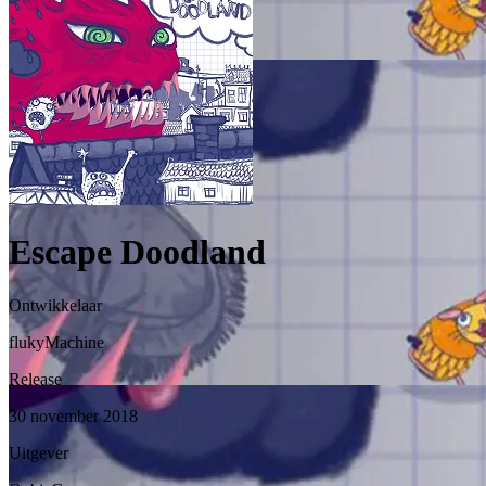
Escape Doodland
Ontwikkelaar
flukyMachine
Release
30 november 2018
Uitgever