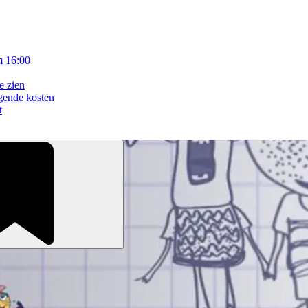
m 16:00
e zien
gende kosten
t