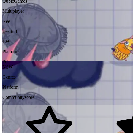
QubicGames
Multiplayer
Nee
Leeftijd
12+
Platforms
PC
NSW
Genres
Platform
Communityscore