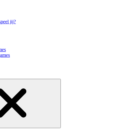
eel jij?
mes
games