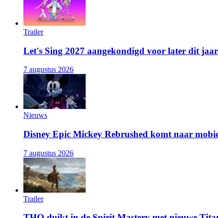
Trailer
Let's Sing 2027 aangekondigd voor later dit jaar
7 augustus 2026
Nieuws
Disney Epic Mickey Rebrushed komt naar mobie
7 augustus 2026
Trailer
THQ duikt in de Spirit Mastery met nieuwe Titan