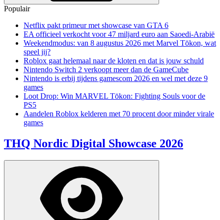
Populair
Netflix pakt primeur met showcase van GTA 6
EA officieel verkocht voor 47 miljard euro aan Saoedi-Arabië
Weekendmodus: van 8 augustus 2026 met Marvel Tōkon, wat
speel jij?
Roblox gaat helemaal naar de kloten en dat is jouw schuld
Nintendo Switch 2 verkoopt meer dan de GameCube
Nintendo is erbij tijdens gamescom 2026 en wel met deze 9
games
Loot Drop: Win MARVEL Tōkon: Fighting Souls voor de
PS5
Aandelen Roblox kelderen met 70 procent door minder virale
games
THQ Nordic Digital Showcase 2026